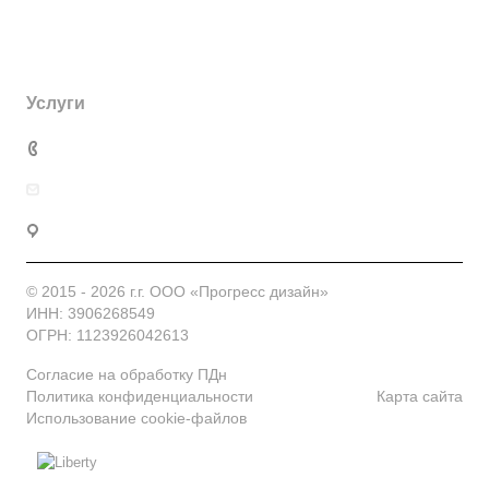
Компания
О компании
Каталог
История
Открытки
Услуги
Новости
Магниты
Наружная реклама
+7 (4012) 33 77 53
Команда
Стикерпаки
Интерьерное оформление
Нам доверяют
info@progressdesign.pro
Блокноты
Печать
Отзывы
Закладки
г. Калининград, ул. Ю. Гагарина, 228
Полиграфия
Вакансии
Значки
Дизайн
Реквизиты
© 2015 - 2026 г.г. ООО «Прогресс дизайн»
ИНН: 3906268549
ОГРН: 1123926042613
Согласие на обработку ПДн
Политика конфиденциальности
Карта сайта
Использование cookie-файлов