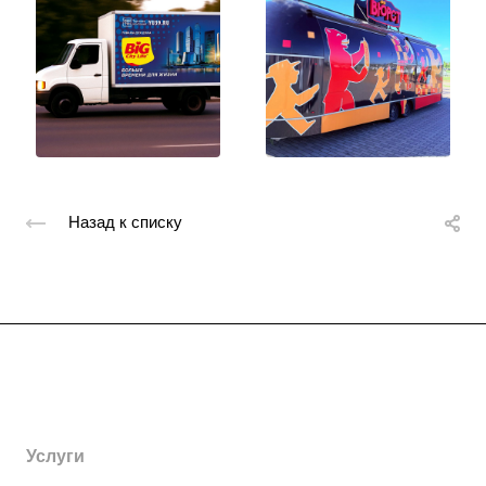
Назад к списку
Компания
О компании
Каталог
История
Открытки
Услуги
Новости
Магниты