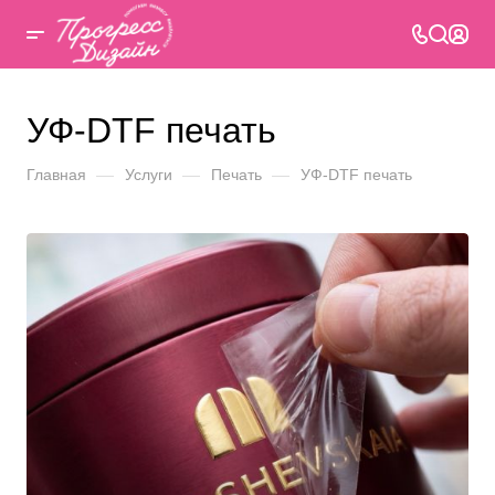
УФ-DTF печать
Главная
—
Услуги
—
Печать
—
УФ-DTF печать