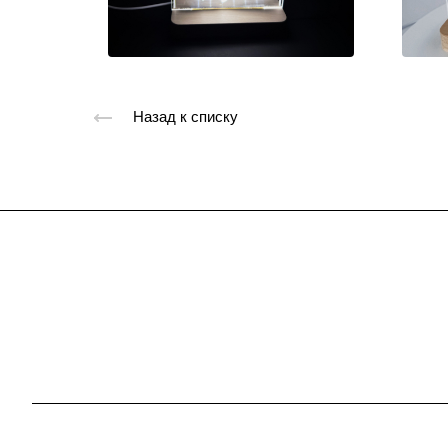
Назад к списку
Компания
Каталог
О компании
Открытки
История
Магниты
Новости
Стикерпаки
Команда
Блокноты