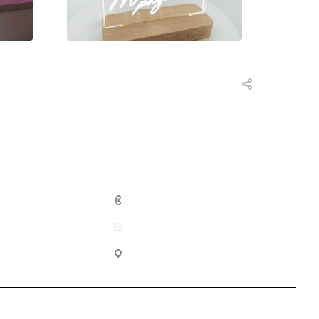
+7 (4012) 33 77 53
info@progressdesign.pro
г. Калининград, ул. Ю. Гагарина,
228