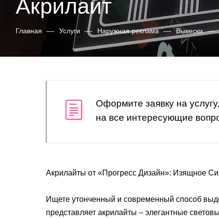
Акрилайт
Главная
—
Услуги
—
Наружная реклама
—
Вывески
—
Оформите заявку на услугу
на все интересующие вопр
Акрилайты от «Прогресс Дизайн»: Изящное С
Ищете утонченный и современный способ выде
представляет акрилайты – элегантные световы