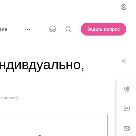
Задать вопрос
НИЯ
ндивдуально,
 проекта)