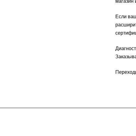
магазин 
Если ваш
расширит
сертифи
Диагност
Заказыва
Переходи
Компания
Каталог